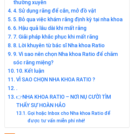
thường xuyên
4. Sử dụng răng để cắn, mở đồ vật
5. Bỏ qua việc khám răng định kỳ tại nha khoa
6. Hậu quả lâu dài khi mất răng
7. Giải pháp khắc phục khi mất răng
8. Lời khuyên từ bác sĩ Nha khoa Ratio
9. Vì sao nên chọn Nha khoa Ratio để chăm
sóc răng miệng?
10. Kết luận
VÌ SAO CHỌN NHA KHOA RATIO ?
.
👉NHA KHOA RATIO – NƠI NỤ CƯỜI TÌM
THẤY SỰ HOÀN HẢO
Gọi hoặc Inbox cho Nha khoa Ratio để
được tư vấn miễn phí nhé!