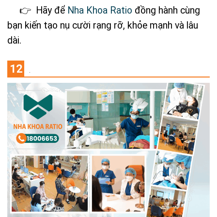
👉 Hãy để
Nha Khoa Ratio
đồng hành cùng
bạn kiến tạo nụ cười rạng rỡ, khỏe mạnh và lâu
dài.
.