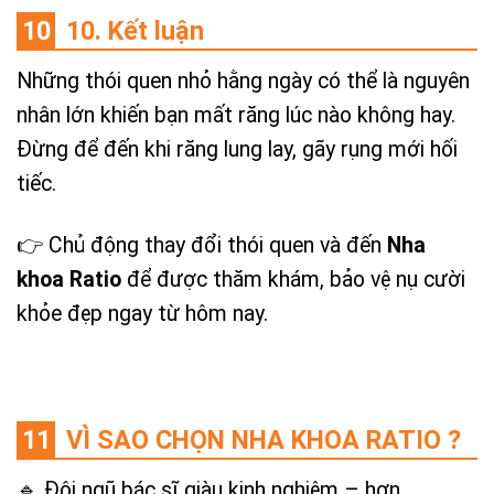
10. Kết luận
Những thói quen nhỏ hằng ngày có thể là nguyên
nhân lớn khiến bạn mất răng lúc nào không hay.
Đừng để đến khi răng lung lay, gãy rụng mới hối
tiếc.
👉 Chủ động thay đổi thói quen và đến
Nha
khoa Ratio
để được thăm khám, bảo vệ nụ cười
khỏe đẹp ngay từ hôm nay.
VÌ SAO CHỌN NHA KHOA RATIO ?
🔹 Đội ngũ bác sĩ giàu kinh nghiệm – hơn