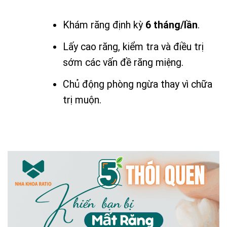
Khám răng định kỳ
6 tháng/lần
.
Lấy cao răng, kiểm tra và điều trị
sớm các vấn đề răng miệng.
Chủ động phòng ngừa thay vì chữa
trị muộn.