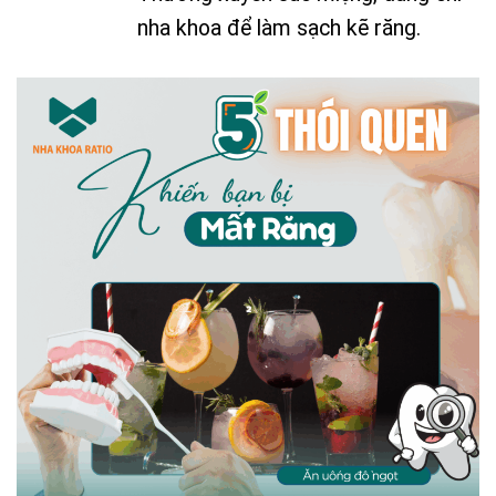
nha khoa để làm sạch kẽ răng.