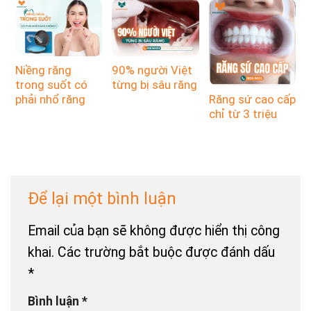
đáp
tối ưu?
Niềng răng
90% người Việt
trong suốt có
từng bị sâu răng
Răng sứ cao cấp
phải nhổ răng
chỉ từ 3 triệu
không?
Để lại một bình luận
Email của bạn sẽ không được hiển thị công
khai.
Các trường bắt buộc được đánh dấu
*
Bình luận
*