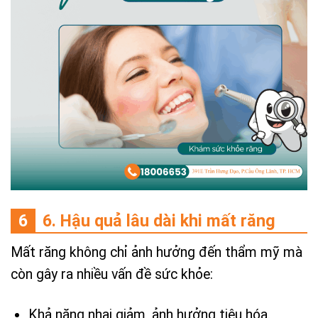
6. Hậu quả lâu dài khi mất răng
Mất răng không chỉ ảnh hưởng đến thẩm mỹ mà
còn gây ra nhiều vấn đề sức khỏe:
Khả năng nhai giảm, ảnh hưởng tiêu hóa.