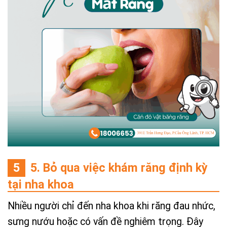
5. Bỏ qua việc khám răng định kỳ
tại nha khoa
Nhiều người chỉ đến nha khoa khi răng đau nhức,
sưng nướu hoặc có vấn đề nghiêm trọng. Đây